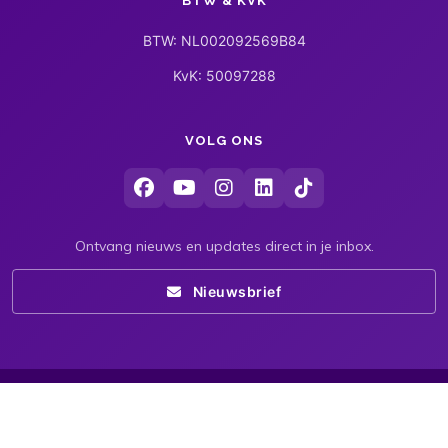
BTW & KVK
BTW: NL002092569B84
KvK: 50097288
VOLG ONS
Ontvang nieuws en updates direct in je inbox.
Nieuwsbrief
© 2026
HumaNexus - All rights reserved. - Ontwerp &
websiteontwikkeling door Gappz