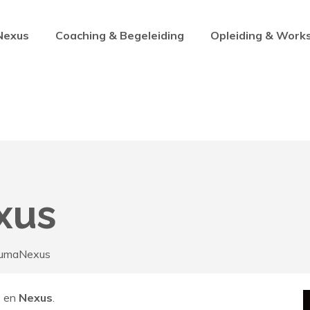
Nexus
Coaching & Begeleiding
Opleiding & Work
xus
HumaNexus
a
en
Nexus
.