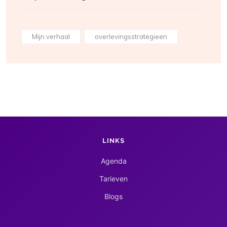
Mijn verhaal
overlevingsstrategieen
LINKS
Agenda
Tarieven
Blogs