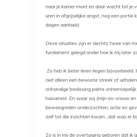
naar je kamer moet en daar wacht tot je v
uren in afgrijselijke angst, nog een portie
dagen aanhield.
Deze situaties zijn er slechts twee van 
fundament gelegd onder hoe ik mij later 
Zo heb ik beter leren liegen bijvoorbeeld. 
niet alleen een bewuste streek of uithale
onhandige beslissing pakte onherroepelijk 
huisarrest. En waar wij (mijn ex-vrouw e
beweegreden onderzochten, actie en gevolg
zelf tot die inzichten kwam…dat was er bij 
Zo is in mij de overtuiging geboren dat i