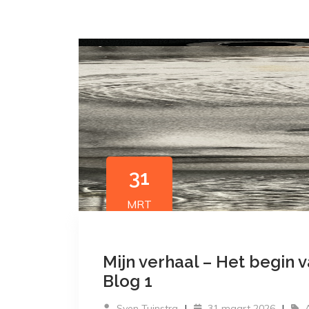
31
MRT
Mijn verhaal – Het begin v
Blog 1
Sven Tuinstra
31 maart 2026
A