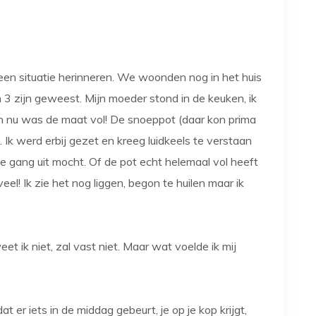
r, een situatie herinneren. We woonden nog in het huis
n 3 zijn geweest. Mijn moeder stond in de keuken, ik
n nu was de maat vol! De snoeppot (daar kon prima
 Ik werd erbij gezet en kreeg luidkeels te verstaan
de gang uit mocht. Of de pot echt helemaal vol heeft
l! Ik zie het nog liggen, begon te huilen maar ik
weet ik niet, zal vast niet. Maar wat voelde ik mij
t er iets in de middag gebeurt, je op je kop krijgt,