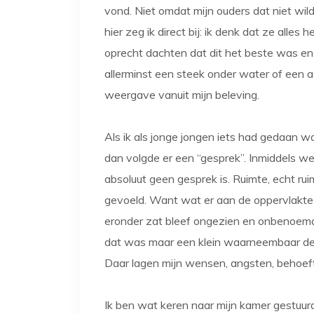
vond. Niet omdat mijn ouders dat niet wil
hier zeg ik direct bij: ik denk dat ze all
oprecht dachten dat dit het beste was en
allerminst een steek onder water of een a
weergave vanuit mijn beleving.
Als ik als jonge jongen iets had gedaan w
dan volgde er een “gesprek”. Inmiddels w
absoluut geen gesprek is. Ruimte, echt ru
gevoeld. Want wat er aan de oppervlakte
eronder zat bleef ongezien en onbenoemd.
dat was maar een klein waarneembaar deel
Daar lagen mijn wensen, angsten, behoefte
Ik ben wat keren naar mijn kamer gestuurd