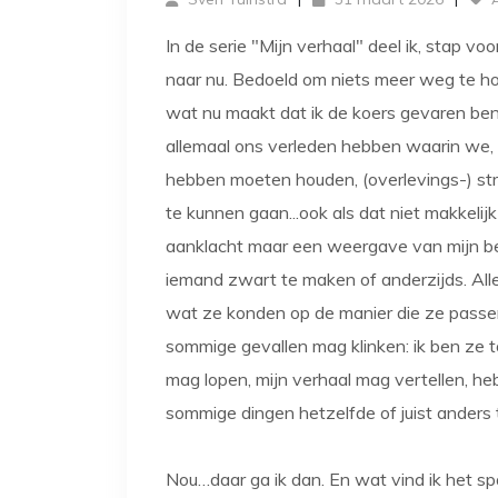
In de serie "Mijn verhaal" deel ik, stap vo
naar nu. Bedoeld om niets meer weg te ho
wat nu maakt dat ik de koers gevaren ben 
allemaal ons verleden hebben waarin we, 
hebben moeten houden, (overlevings-) st
te kunnen gaan...ook als dat niet makkelij
aanklacht maar een weergave van mijn belev
iemand zwart te maken of anderzijds. All
wat ze konden op de manier die ze passend
sommige gevallen mag klinken: ik ben ze t
mag lopen, mijn verhaal mag vertellen, he
sommige dingen hetzelfde of juist anders 
Nou…daar ga ik dan. En wat vind ik het sp