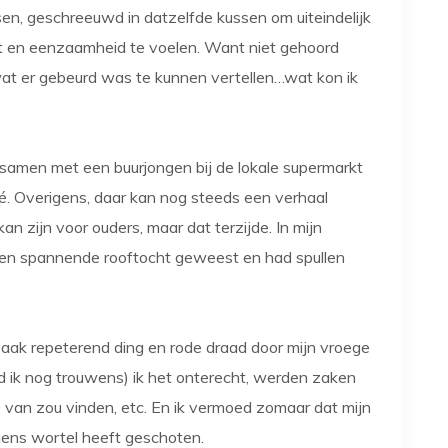
en, geschreeuwd in datzelfde kussen om uiteindelijk
iet en eenzaamheid te voelen. Want niet gehoord
at er gebeurd was te kunnen vertellen…wat kon ik
k samen met een buurjongen bij de lokale supermarkt
 oké. Overigens, daar kan nog steeds een verhaal
an zijn voor ouders, maar dat terzijde. In mijn
 een spannende rooftocht geweest en had spullen
ak repeterend ding en rode draad door mijn vroege
nd ik nog trouwens) ik het onterecht, werden zaken
van zou vinden, etc. En ik vermoed zomaar dat mijn
gens wortel heeft geschoten.